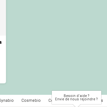
s
e
Besoin d'aide ?
Envie de nous rejoindre ?
Synabio
Cosmebio
Contact
Mentions légales