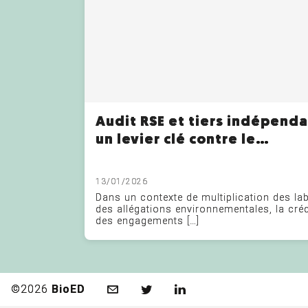
Audit RSE et tiers indépenda
un levier clé contre le
greenwashing et pour la
crédibilité des engagement
13/01/2026
Dans un contexte de multiplication des lab
des allégations environnementales, la crédi
des engagements […]
©2026
BioED