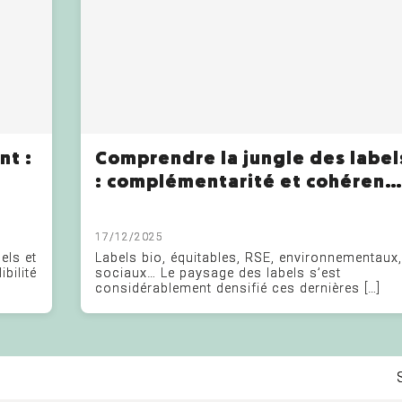
nt :
Comprendre la jungle des label
: complémentarité et cohérenc
au service de la durabilité ￼
s
17/12/2025
els et
Labels bio, équitables, RSE, environnementaux,
bilité
sociaux… Le paysage des labels s’est
considérablement densifié ces dernières […]